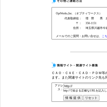
OptWorks,Inc. （オプティワークス）
代表取締役：
増 野 秀
〒：
350-1151
住所：
埼玉県川越市今福1
メールでのご質問・お問い合せは、
こ
ＣＡＯ・ＣＡＥ・ＣＡＤ・ＰＤＭ等
ます。また関連サイトのリンク先も
アドレ
ス：
http://で始まる正確なURLを記